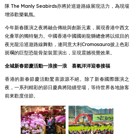
隊 The Manly Seabirds亦將於巡遊路線展現活力，為現場
增添歡樂氣氛。
今年新春匯演之夜將融合傳統與創新元素，展現香港中西文
化薈萃的獨特魅力。中國香港中國國術龍獅總會將以炫目的
夜光龍沿巡遊路線舞動，連同意大利Cromosauro披上色彩
斑斕的巨型恐龍骨架裝置演出，呈現震撼視覺效果。
全城新春節慶活動一浪接一浪 喜氣洋洋迎春接福
香港的新春節慶活動驚喜源源不絕。除了新春國際匯演之
夜，一系列精彩的節日慶典將陸續登場，等待世界各地旅客
前來歡度佳節。