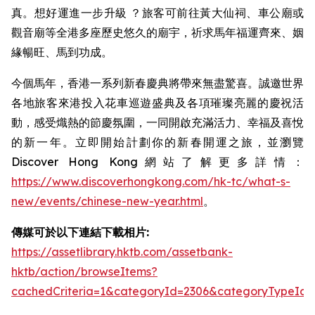
真。想好運進一步升級 ？旅客可前往黃大仙祠、車公廟或
觀音廟等全港多座歷史悠久的廟宇，祈求馬年福運齊來、姻
緣暢旺、馬到功成。
今個馬年，香港一系列新春慶典將帶來無盡驚喜。誠邀世界
各地旅客來港投入花車巡遊盛典及各項璀璨亮麗的慶祝活
動，感受熾熱的節慶氛圍，一同開啟充滿活力、幸福及喜悅
的新一年。立即開始計劃你的新春開運之旅，並瀏覽
Discover Hong Kong網站了解更多詳情：
https://www.discoverhongkong.com/hk-tc/what-s-
new/events/chinese-new-year.html
。
傳媒可於以下連結下載相片:
https://assetlibrary.hktb.com/assetbank-
hktb/action/browseItems?
cachedCriteria=1&categoryId=2306&categoryTypeId=