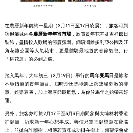
在農曆新年前約一星期（2月11日至17日凌晨），旅客可到
訪遍佈城內各
農曆新年
年宵市場
，欣賞賀年花卉及吉祥節日
裝飾，盡情投入歡騰的節慶氛圍。銅鑼灣維多利亞公園及旺
角花墟公園等人氣花市，更是體驗最地道的春節氣息、行
「桃花運」的必到之選。
踏入馬年，大年初三（2月19日）舉行的
馬年賽馬日
是旅客
不容錯過的賀年節目。屆時沙田馬場將上演連場刺激的賽
事、娛樂表演，加上濃厚節慶氣氛，為你於馬年之始帶來好
運。
另外，旅客亦可於2月17日至3月3日期間參與大埔林村香港
許願節，祈求新一年心想事成。善信只需把願望寫在寶牒
上，並拋向許願樹，相傳若寶牒成功掛在樹上，願望便會成