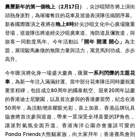
農曆新年的第一個晚上（2月17日）
，尖沙咀鬧市將上演街
頭熱身派對，為璀璨奪目的花車及巡遊表演隊伍揭開序幕。
新春國際匯演之夜將在
晚上8時
於尖沙咀文化中心廣場隆重
登場，巡遊隊伍將途經尖沙咀廣東道、海防道及彌敦道，與
旅客一同歡度馬年。今年活動以
「開年
開運 開心」
為主
題，展現駿馬象徵的無限力量與活力，寓意馬到功成、步步
高升。
今年匯演將化身一場盛大慶典，匯聚
一系列閃爍的主題花
車
，為新一年注入滿滿好運。當中部分花車隊伍同時慶祝重
要里程碑，包括成立80周年的國泰航空、迎來20周年誌慶
的香港迪士尼樂園，以及首次參與的香港麥當勞，紀念在港
50周年，為活動增添耀眼光彩，喜上加喜。香港品牌玩具
協會將首次參與巡遊，帶來一眾深受全球喜愛的IP角色，
讓派對氣氛全面升溫。香港海洋公園亦會邀請可愛的
Panda Friends大熊貓家族，向大家拜年；香港賽馬會則