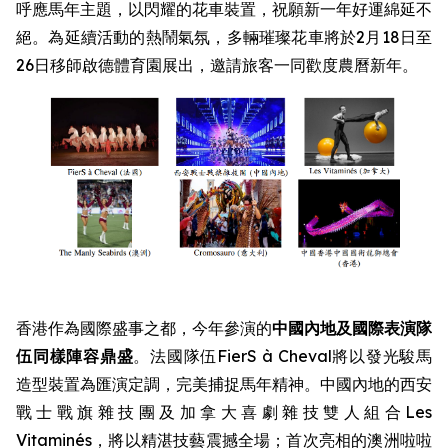
呼應馬年主題，以閃耀的花車裝置，祝願新一年好運綿延不
絕。為延續活動的熱鬧氣氛，多輛璀璨花車將於2月18日至
26日移師啟德體育園展出，邀請旅客一同歡度農曆新年。
香港作為國際盛事之都，今年參演的
中國內地及國際表演隊
伍同樣陣容鼎盛
。法國隊伍FierS à Cheval將以發光駿馬
造型裝置為匯演定調，完美捕捉馬年精神。中國內地的西安
戰士戰旗雜技團及加拿大喜劇雜技雙人組合Les
Vitaminés，將以精湛技藝震撼全場；首次亮相的澳洲啦啦