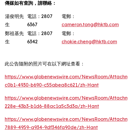
傳媒如有查詢，請聯絡：
湯俊明先
電話：2807
電郵：
生
6367
cameron.tong@hktb.com
鄭祖基先
電話：2807
電郵：
生
6342
chokie.cheng@hktb.com
此公告隨附的照片可在以下網址查看：
https://www.globenewswire.com/NewsRoom/Attachm
c0b1-4930-b690-c55abea8c621/zh-Hant
https://www.globenewswire.com/NewsRoom/Attachme
228e-43b3-b1d6-88ac1a5c3d3a/zh-Hant
https://www.globenewswire.com/NewsRoom/Attachm
7889-4959-a934-9df346fa90de/zh-Hant