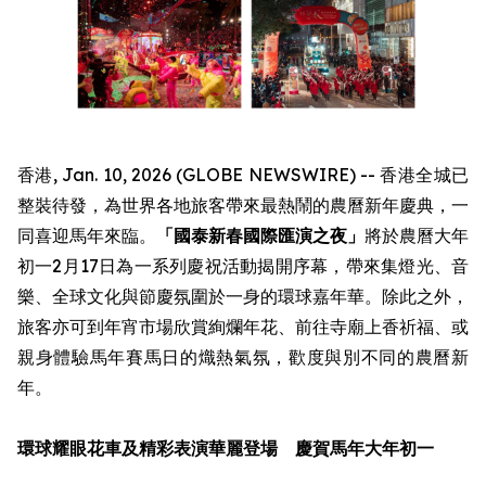
香港, Jan. 10, 2026 (GLOBE NEWSWIRE) -- 香港全城已
整裝待發，為世界各地旅客帶來最熱鬧的農曆新年慶典，一
同喜迎馬年來臨。
「國泰新春國際匯演之夜」
將於農曆大年
初一2月17日為一系列慶祝活動揭開序幕，帶來集燈光、音
樂、全球文化與節慶氛圍於一身的環球嘉年華。除此之外，
旅客亦可到年宵市場欣賞絢爛年花、前往寺廟上香祈福、或
親身體驗馬年賽馬日的熾熱氣氛，歡度與別不同的農曆新
年。
環球耀眼花車及精彩表演華麗登場 慶賀馬年大年初一